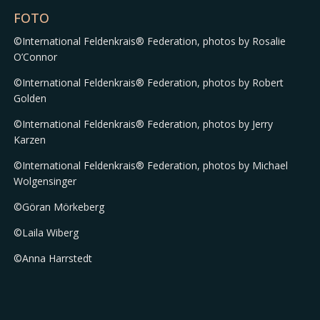
FOTO
©International Feldenkrais® Federation, photos by Rosalie
O’Connor
©International Feldenkrais® Federation, photos by Robert
Golden
©International Feldenkrais® Federation, photos by Jerry
Karzen
©International Feldenkrais® Federation, photos by Michael
Wolgensinger
©Göran Mörkeberg
©Laila Wiberg
©Anna Harrstedt