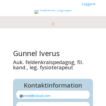
Logga in
Gunnel Iverus
Auk. feldenkraispedagog, fil.
kand., leg. fysioterapeut
Kontaktinformation
gunneli@icloud.com