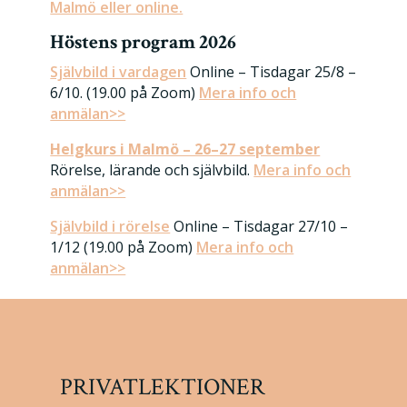
Malmö eller online.
Höstens program 2026
Självbild i vardagen
Online – Tisdagar 25/8 –
6/10. (19.00 på Zoom)
Mera info och
anmälan>>
Helgkurs i Malmö – 26–27 september
Rörelse, lärande och självbild.
Mera info och
anmälan>>
Självbild i rörelse
Online – Tisdagar 27/10 –
1/12 (19.00 på Zoom)
Mera info och
anmälan>>
PRIVATLEKTIONER