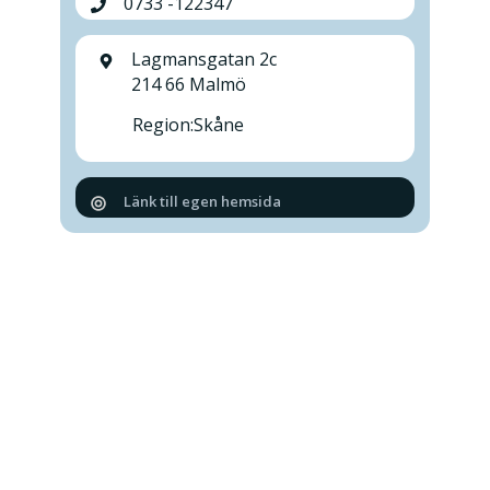
0733 -122347
Lagmansgatan 2c
214 66 Malmö
Region:
Skåne
Länk till egen hemsida