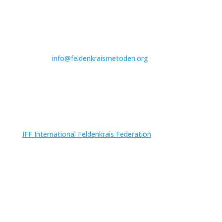
Svenska Förbundet för Auktoriserade
Feldenkraispedagoger
Medlem i IFF International Feldenkrais Federation
Kontakt:
info@feldenkraismetoden.org
Postgiro: 410791-8
Org.nr: 846003-6810
MER OM FELDENKRAIS®
IFF International Feldenkrais Federation
FOTO
©International Feldenkrais® Federation, photos by
Rosalie O’Connor
©International Feldenkrais® Federation, photos by
Robert Golden