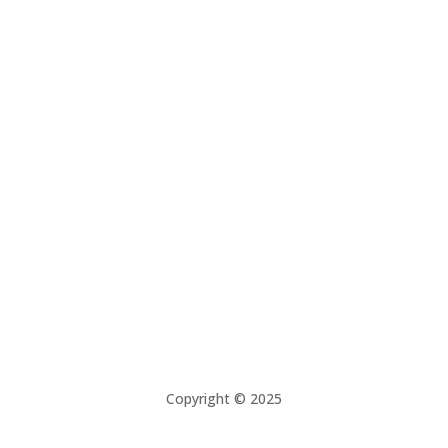
©International Feldenkrais® Federation, photos by
Jerry Karzen
©International Feldenkrais® Federation, photos by
Michael Wolgensinger
©Göran Mörkeberg
©Laila Wiberg
©Anna Harrstedt
Copyright © 2025