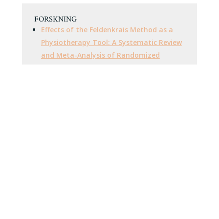
FORSKNING
Effects of the Feldenkrais Method as a
Physiotherapy Tool: A Systematic Review
and Meta-Analysis of Randomized
Controlled Trials
Evidence for the Effectiveness of the
Feldenkrais® Method
Mindful movement and skilled attention
Effekten av träning hos friska kvinnor
Feldenkrais® method and movement
education
Äldres tilltro till den egna förmågan
Feldenkrais® and Stroke
Does the Feldenkrais® Method make a
difference?
Den levda smärtan